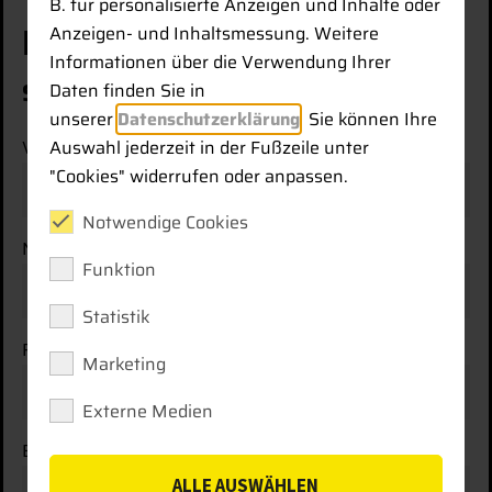
B. für personalisierte Anzeigen und Inhalte oder
Kontaktieren Sie uns
Anzeigen- und Inhaltsmessung. Weitere
Informationen über die Verwendung Ihrer
Schnell. Persönlich. Unkompliziert
Daten finden Sie in
unserer
Datenschutzerklärung
. Sie können Ihre
Auswahl jederzeit in der Fußzeile unter
Vorname
*
"Cookies" widerrufen oder anpassen.
Notwendige Cookies
Nachname
*
Funktion
Statistik
Firma
Marketing
Externe Medien
E-Mail-Adresse
*
ALLE AUSWÄHLEN