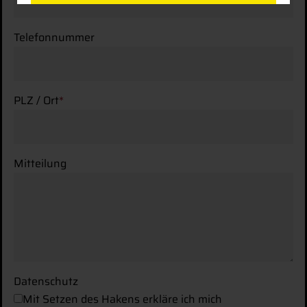
SPEICHERN
Telefonnummer
ABLEHNEN
PLZ / Ort
*
Details anzeigen
Impressum
|
Datenschutz
Mitteilung
Datenschutz
Mit Setzen des Hakens erkläre ich mich