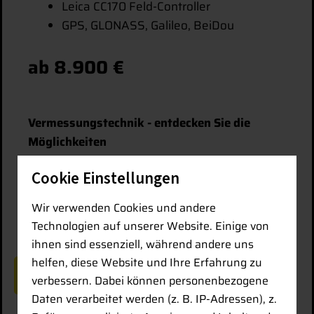
Leica CC170 Feld-Controller
GPS, GLONASS, Galileo, BeiDou
ab 8.900 €
Vermessungstechnik - entdecken Sie die
Möglichkeiten
Cookie Einstellungen
ZUM PDF DOWNLOAD
Wir verwenden Cookies und andere
Technologien auf unserer Website. Einige von
ihnen sind essenziell, während andere uns
helfen, diese Website und Ihre Erfahrung zu
ZURÜCK ZUR PRODUKTÜBERSICHT
verbessern. Dabei können personenbezogene
Daten verarbeitet werden (z. B. IP-Adressen), z.