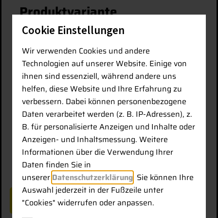
Produktvariante
Cookie Einstellungen
iCG160 T Smart Antenne LTE & Radio Value
CC180 und build/site Plus
Wir verwenden Cookies und andere
Technologien auf unserer Website. Einige von
Carry Case
ihnen sind essenziell, während andere uns
2 Stück GEB334 Li-Ionen-Batterie 10.8
helfen, diese Website und Ihre Erfahrung zu
V/3,45 Ah
verbessern. Dabei können personenbezogene
Halterung
Daten verarbeitet werden (z. B. IP-Adressen), z.
Lotstab, Karbonfaser
B. für personalisierte Anzeigen und Inhalte oder
1 Jahres Lizenz iCON site/build
Anzeigen- und Inhaltsmessung. Weitere
Informationen über die Verwendung Ihrer
ab 23.600 €
Daten finden Sie in
unserer
Datenschutzerklärung
. Sie können Ihre
Auswahl jederzeit in der Fußzeile unter
ZURÜCK ZUR PRODUKTÜBERSICHT
"Cookies" widerrufen oder anpassen.