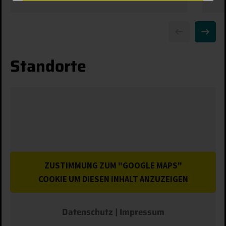
SPEICHERN
ABLEHNEN
Standorte
Details anzeigen
Impressum
|
Datenschutz
ZUSTIMMUNG ZUM "GOOGLE MAPS"
COOKIE UM DIESEN INHALT ANZUZEIGEN
Datenschutz
|
Impressum