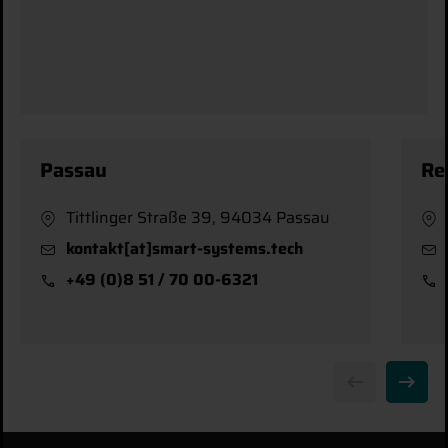
sau
Regensbur
ttlinger Straße 39, 94034 Passau
Hofer Stra
ntakt[at]smart-systems.tech
kontakt[at
9 (0)8 51 / 70 00-6321
+49 (0)8 5