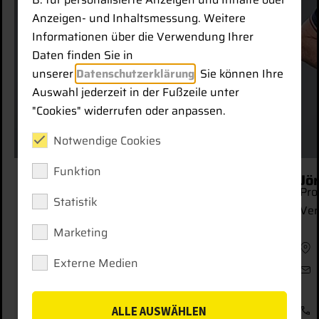
Anzeigen- und Inhaltsmessung. Weitere
Informationen über die Verwendung Ihrer
Daten finden Sie in
unserer
Datenschutzerklärung
. Sie können Ihre
Auswahl jederzeit in der Fußzeile unter
"Cookies" widerrufen oder anpassen.
Notwendige Cookies
Funktion
-Christian Andree
Jörg Thierfeld
sführer
Produktmanager M
Statistik
Vermessungstechn
chlandweit
Marketing
Sachsen, Thür
i.andree[at]smart-
Externe Medien
ms.tech
joerg.thierfel
systems.tech
51 18031452
+49 151 18031
ALLE AUSWÄHLEN