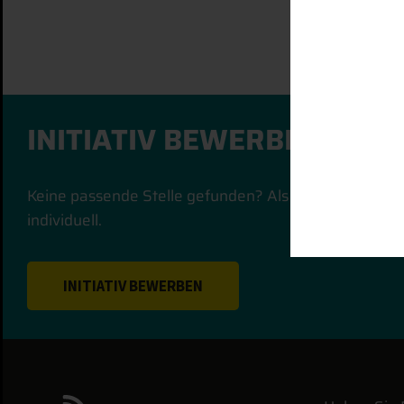
INITIATIV BEWERBEN
Keine passende Stelle gefunden? Als stetig wachse
individuell.
INITIATIV BEWERBEN