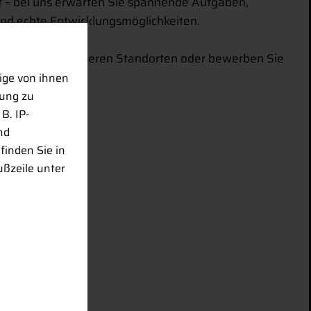
t – bei uns erwarten Sie spannende Aufgaben,
nd echte Entwicklungsmöglichkeiten.
ene Stellen an unseren Standorten oder bewerben Sie
ige von ihnen
rung zu
B. IP-
nd
finden Sie in
ußzeile unter