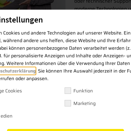
oder technischer Suppor
moderne Technologien u
instellungen
Entdecken Sie jetzt off
sich initiativ.
 Cookies und andere Technologien auf unserer Website. Ein
ll, während andere uns helfen, diese Website und Ihre Erfah
abei können personenbezogene Daten verarbeitet werden (z. 
B. für personalisierte Anzeigen und Inhalte oder Anzeigen- u
g. Weitere Informationen über die Verwendung Ihrer Daten 
schutzerklärung
. Sie können Ihre Auswahl jederzeit in der F
errufen oder anpassen.
re, die weiterbringt
e Cookies
Funktion
Marketing
ten oder bewerben Sie sich initiativ.
Medien