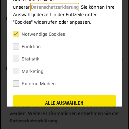
unserer
Datenschutzerklärung
. Sie können Ihre
Auswahl jederzeit in der Fußzeile unter
Mitteilung
"Cookies" widerrufen oder anpassen.
Notwendige Cookies
Funktion
Statistik
Datenschutz
Marketing
Mit Setzen des Hakens erkläre ich mich
einverstanden, dass die von mir erhobenen Daten für
Externe Medien
die Bearbeitung meiner Anfrage elektronisch
erhoben und gespeichert werden. Diese Einwilligung
ALLE AUSWÄHLEN
kann jederzeit mit einer Nachricht an uns widerrufen
werden. Weitere Informationen entnehmen Sie der
SPEICHERN
Datenschutzerklärung
.