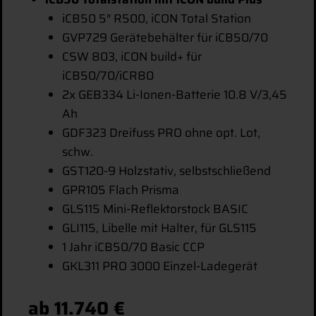
iCB50 5″ R500, iCON Total Station
GVP729 Gerätebehälter für iCB50/70
CSW 803, iCON build+ für
iCB50/70/iCR80
2x GEB334 Li-Ionen-Batterie 10.8 V/3,45
Ah
GDF323 Dreifuss PRO ohne opt. Lot,
schw.
GST120-9 Holzstativ, selbstschließend
GPR105 Flach Prisma
GLS115 Mini-Reflektorstock BASIC
GLI115, Libelle mit Halter, für GLS115
1 Jahr iCB50/70 Basic CCP
GKL311 PRO 3000 Einzel-Ladegerät
ab 11.740 €