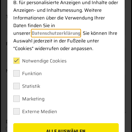
B. für personalisierte Anzeigen und Inhalte oder
Anzeigen- und Inhaltsmessung. Weitere
Telefonnummer
Informationen über die Verwendung Ihrer
Daten finden Sie in
unserer
Datenschutzerklärung
. Sie können Ihre
Auswahl jederzeit in der Fußzeile unter
PLZ / Ort
*
"Cookies" widerrufen oder anpassen.
Notwendige Cookies
Mitteilung
Funktion
Statistik
Marketing
Externe Medien
Datenschutz
Mit Setzen des Hakens erkläre ich mich
ALLE AUSWÄHLEN