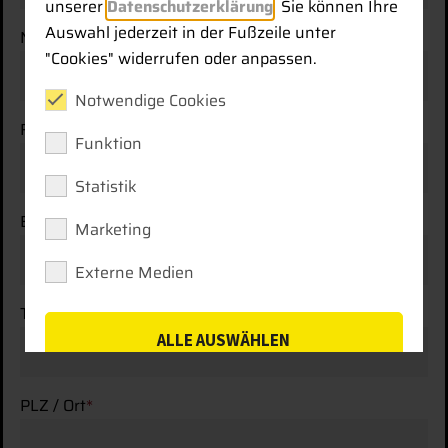
unserer
Datenschutzerklärung
. Sie können Ihre
Auswahl jederzeit in der Fußzeile unter
Nachname
*
"Cookies" widerrufen oder anpassen.
Notwendige Cookies
Firma
Funktion
Statistik
E-Mail-Adresse
*
Marketing
Externe Medien
Telefonnummer
ALLE AUSWÄHLEN
SPEICHERN
PLZ / Ort
*
ABLEHNEN