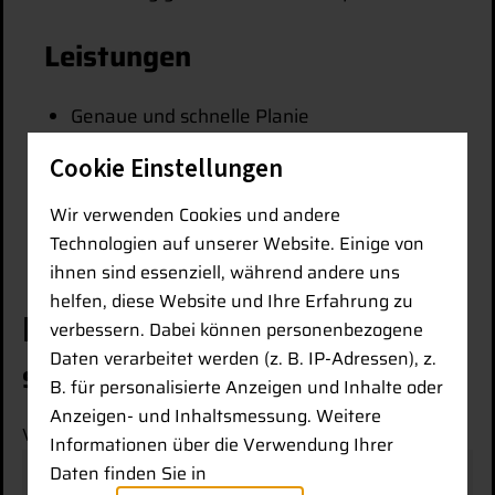
Leistungen
Genaue und schnelle Planie
Verringerung der Vermessungskosten
Cookie Einstellungen
Wegfallen von Nachkontrollen
Wir verwenden Cookies und andere
Technologien auf unserer Website. Einige von
ihnen sind essenziell, während andere uns
helfen, diese Website und Ihre Erfahrung zu
Kontaktieren Sie uns
verbessern. Dabei können personenbezogene
Daten verarbeitet werden (z. B. IP-Adressen), z.
Schnell. Persönlich. Unkompliziert
B. für personalisierte Anzeigen und Inhalte oder
Anzeigen- und Inhaltsmessung. Weitere
Vorname
*
Informationen über die Verwendung Ihrer
Daten finden Sie in