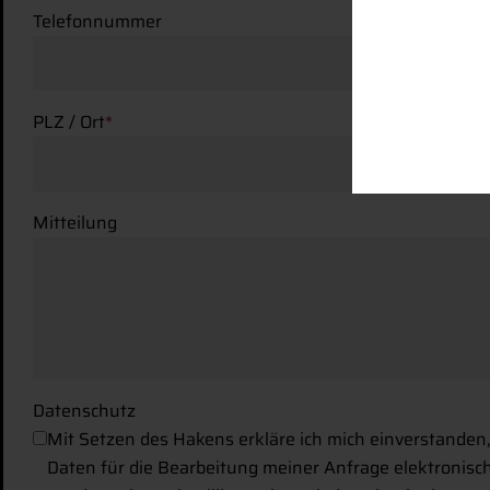
Telefonnummer
PLZ / Ort
*
Mitteilung
Datenschutz
Mit Setzen des Hakens erkläre ich mich einverstanden
Daten für die Bearbeitung meiner Anfrage elektronisc