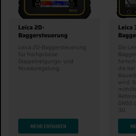
Leica 2D-
Leica 
Baggersteuerung
Bagge
Leica 2D-Baggersteuerung
Die Lei
für hochpräzise
Bagger
Doppelneigungs- und
fortsch
Niveauregelung.
die be
Bauarb
wird. S
mithilf
Refere
GNSS o
3D.
MEHR ERFAHREN
ME