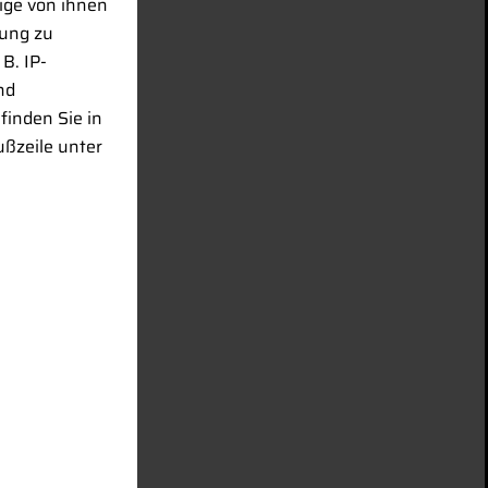
ige von ihnen
rung zu
B. IP-
nd
finden Sie in
ußzeile unter