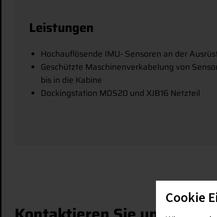
Leistungen
Hochauflösende IMU- Sensoren an der Ausrüs
Geschützte Maschinenverkabelung von Senso
bis in die Kabine
Dockingstation MDS20 und XJB16 Netzteil
Cookie E
Kontaktieren Sie uns