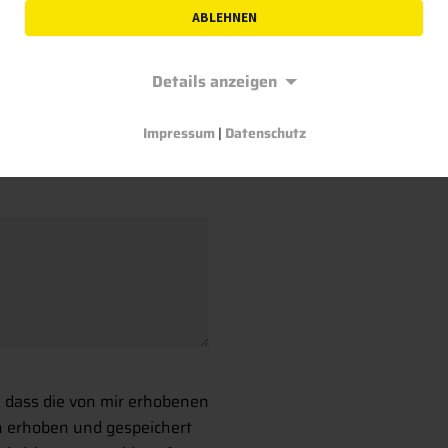
ABLEHNEN
Details anzeigen
Impressum
|
Datenschutz
, dass die von mir erhobenen
h erhoben und gespeichert