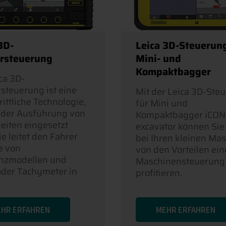
3D-
Leica 3D-Steuerung
rsteuerung
Mini- und
Kompaktbagger
ca 3D-
steuerung ist eine
Mit der Leica 3D-Ste
rittliche Technologie,
für Mini und
i der Ausführung von
Kompaktbagger iCON 
eiten eingesetzt
excavator können Sie
ie leitet den Fahrer
bei Ihren kleinen Ma
e von
von den Vorteilen ein
nzmodellen und
Maschinensteuerung
der Tachymeter in
profitieren.
HR ERFAHREN
MEHR ERFAHREN