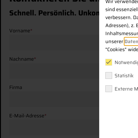
Wir verwenden
sind essenzie
Schnell. Persönlich. Unkompliziert
verbessern. D
Adressen), z. 
Vorname
*
Inhaltsmessun
unserer
Daten
"Cookies" wid
Nachname
*
Notwendig
Statistik
Firma
Externe 
E-Mail-Adresse
*