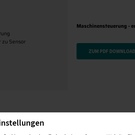
Maschinensteuerung - en
tung
r zu Sensor
ZUM PDF DOWNLOA
instellungen