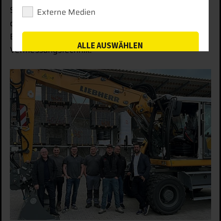
Smart Systems Technology ein – insbesondere in
Externe Medien
die Beratung und Unterstützung von Kunden im
Bereich Maschinensteuerung und
ALLE AUSWÄHLEN
Vermessungstechnik.
SPEICHERN
ABLEHNEN
Details anzeigen
Impressum
|
Datenschutz