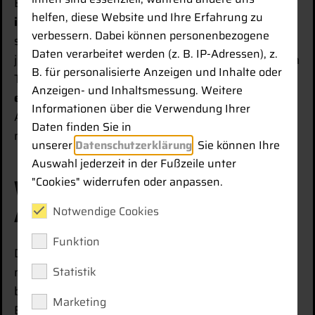
Besonders hervorzuheben ist die
einfache und
helfen, diese Website und Ihre Erfahrung zu
intuitive Bedienbarkeit
: Viele Einstellungen lassen
verbessern. Dabei können personenbezogene
sich direkt im Display vornehmen und schnell an die
Daten verarbeitet werden (z. B. IP-Adressen), z.
jeweiligen Anforderungen anpassen. Im praktischen
B. für personalisierte Anzeigen und Inhalte oder
Teil der Schulung wurde zudem ein
Schwenklöffel
Anzeigen- und Inhaltsmessung. Weitere
eingemessen und installiert
, wodurch die
Informationen über die Verwendung Ihrer
Anwendung der Systeme unmittelbar
Daten finden Sie in
nachvollziehbar wurde.
unserer
Datenschutzerklärung
. Sie können Ihre
Auswahl jederzeit in der Fußzeile unter
Wissenstransfer für den
"Cookies" widerrufen oder anpassen.
Arbeitsalltag
Notwendige Cookies
Funktion
Die Schulung bot eine gute Gelegenheit, sowohl
Statistik
neue Funktionen kennenzulernen als auch
bestehendes Wissen zu vertiefen. Die gewonnenen
Marketing
Erkenntnisse fließen direkt in die tägliche Arbeit von