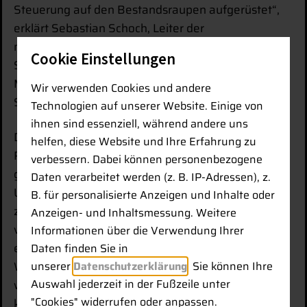
Steuerung auf den Bestandsraupen aufgerüstet“,
erklärt Sebastian Schoch, Leiter der
maschinentechnischen Abteilung. Mit der neuen
Cookie Einstellungen
Software Leica MC1 für die Steuerungseinheit Leica
MCP80 ist Reuscher Tiefbau auf dem aktuellen
Wir verwenden Cookies und andere
Stand der Technik.
Technologien auf unserer Website. Einige von
ihnen sind essenziell, während andere uns
Die Entscheidung, zwei Steuerungen für drei
helfen, diese Website und Ihre Erfahrung zu
Raupen zu nutzen, war bewusst wirtschaftlich
verbessern. Dabei können personenbezogene
gewählt. So wird die Technik optimal ausgelastet.
Daten verarbeitet werden (z. B. IP-Adressen), z.
Um den Wechsel zwischen den Maschinen einfach
B. für personalisierte Anzeigen und Inhalte oder
zu gestalten, wurde der Receiver ICG82 nicht fest
Anzeigen- und Inhaltsmessung. Weitere
verschraubt. Er kann mit wenigen Handgriffen von
Informationen über die Verwendung Ihrer
einer Raupe auf die andere umgesteckt werden.
Daten finden Sie in
unserer
Datenschutzerklärung
. Sie können Ihre
Wichtig war Reuscher Tiefbau zudem die Option,
Auswahl jederzeit in der Fußzeile unter
weiterhin im 2D-Modus per Laser arbeiten zu
"Cookies" widerrufen oder anpassen.
können. Auch diese Funktion wurde integriert.