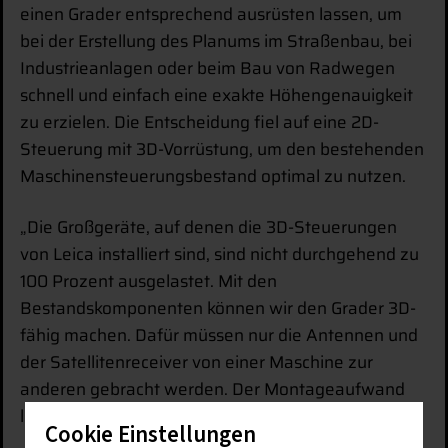
einen Grader entsprechend ausrüsten lassen, um
bei der Erstellung des Planums im Straßenbau, bei
Industrieanlagen oder beim Bau von Radwegen
schnell und einfach eine exakte Höhengenauigkeit
zu erzielen. Die Entscheidung fiel auf eine 2D-
Steuerung mit 3D-Vorrüstung, um den bestehenden
Maschinensteuerungsbestand optimal zu nutzen.
„Die Großgeräte, auf denen die 3D-Steuerungen
von Leica installiert sind, sind nicht durchgehend zu
100 Prozent ausgelastet. Mit den
Bestandskomponenten können wir den Grader 3D-
fähig machen. Dafür müssen nur die Antennen und
der Satellitenreceiver von einer Maschine zur
anderen gebracht werden. Der Montageaufwand
liegt bei nicht einmal fünf Minuten“, berichtet Thies.
Cookie Einstellungen