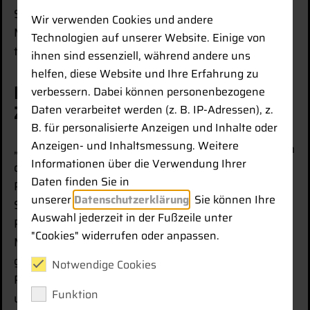
So können drei 3D-Steuereinheiten auf vier
Wir verwenden Cookies und andere
Maschinen genutzt werden – ein wirtschaftlich und
Technologien auf unserer Website. Einige von
technisch flexibler Ansatz.
ihnen sind essenziell, während andere uns
helfen, diese Website und Ihre Erfahrung zu
Langjährige erfolgreiche
verbessern. Dabei können personenbezogene
Zusammenarbeit
Daten verarbeitet werden (z. B. IP-Adressen), z.
B. für personalisierte Anzeigen und Inhalte oder
Anzeigen- und Inhaltsmessung. Weitere
„Dieser Aspekt war uns sehr wichtig“, so Thies. Auch
Informationen über die Verwendung Ihrer
die Plattform Leica ConX bezeichnet er als weiteren
Daten finden Sie in
Pluspunkt zur Steigerung der Flexibilität und
unserer
Datenschutzerklärung
. Sie können Ihre
Schnelligkeit. Änderungsanpassungen in den
Auswahl jederzeit in der Fußzeile unter
Plänen können umgehend per Knopfdruck auf die
"Cookies" widerrufen oder anpassen.
Maschine gebracht werden, während zugleich
gespeicherte Punkte aus der Maschine in die
Notwendige Cookies
Plattform übertragen werden können. So lässt sich
Funktion
unkompliziert das Aufmaß für die