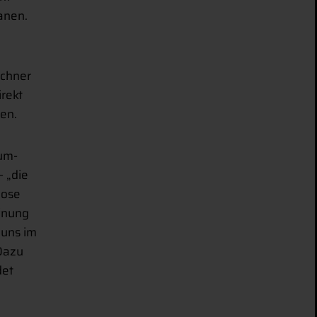
anen.
echner
rekt
en.
ium-
– „die
lose
ffnung
 uns im
 Dazu
det