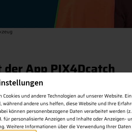
kzeug
 der App PIX4Dcatch
instellungen
martphone – diese Möglichkeit eröffnet die Nutzung von
 Cookies und andere Technologien auf unserer Website. Ein
eoreferenzierte 3D-Modelle sowohl mit Photogrammetrie a
ll, während andere uns helfen, diese Website und Ihre Erfah
rstellen.
abei können personenbezogene Daten verarbeitet werden (z. 
B. für personalisierte Anzeigen und Inhalte oder Anzeigen- u
 zusammen, die auf das Smartphone gesteckt werden. Wä
g. Weitere Informationen über die Verwendung Ihrer Daten 
, findet die gesamte Anwendung in der App statt“, erklär