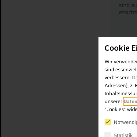
sind au
ersichtl
Cookie E
ME
Wir verwenden
sind essenzie
verbessern. D
Adressen), z. 
Inhaltsmessun
unserer
Daten
"Cookies" wid
Notwendig
Schli
Statistik