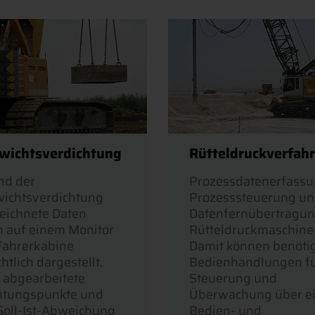
ewichtsverdichtung
Rütteldruckverfah
d der
Prozessdatenerfassu
wichtsverdichtung
Prozesssteuerung u
eichnete Daten
Datenfernübertragun
 auf einem Monitor
Rütteldruckmaschine
 Fahrerkabine
Damit können benöti
htlich dargestellt.
Bedienhandlungen fü
s abgearbeitete
Steuerung und
htungspunkte und
Überwachung über e
Soll-Ist-Abweichung
Bedien- und