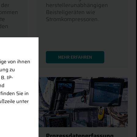
 der
herstellerunabhängigen
nommen
Beistellgeräten wie
te
Stromkompressoren.
den
MEHR ERFAHREN
ige von ihnen
rung zu
B. IP-
nd
finden Sie in
ußzeile unter
Prozessdatenerfassung