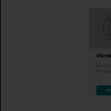
Vibro
Die Clo
Prozes
ME