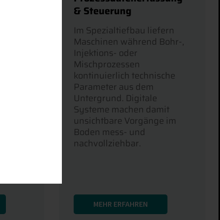
P
& Steuerung
sung
Im Spezialtiefbau liefern
S
Maschinen während Bohr-,
ür
Injektions- oder
en von
Mischprozessen
ten
kontinuierlich technische
 die
Parameter aus dem
fizienz
Untergrund. Digitale
die
Systeme machen damit
unsichtbare Vorgänge im
d das
Boden mess- und
ann
nachvollziehbar.
schine
MEHR ERFAHREN