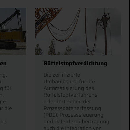
ren
Rüttelstopfverdichtung
ng,
Die zertifizierte
nd
Umbaulösung für die
g für
Automatisierung des
n.
Rüttelstopfverfahrens
gte
erfordert neben der
r die
Prozessdatenerfassung
(PDE), Prozesssteuerung
ine
und Datenfernübertragung
auch die Integration von