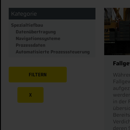
Kategorie
Spezialtiefbau
Datenübertragung
Navigationssysteme
Prozessdaten
Automatisierte Prozesssteuerung
Fallg
Währen
FILTERN
Fallge
aufgez
werden
X
in der
übersic
Bereit
Verdic
deren 