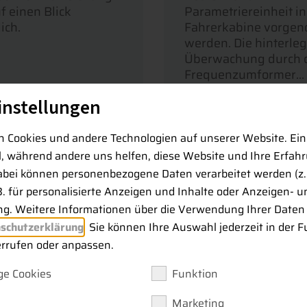
f einen Blick
Parametriereinheit in
ich.
Fahrerkabine vorge
werden. Die hinterleg
Überwachung durch 
Frequenzumformer…
instellungen
HR ERFAHREN
MEHR ERFAHREN
 Cookies und andere Technologien auf unserer Website. Ein
ll, während andere uns helfen, diese Website und Ihre Erfah
abei können personenbezogene Daten verarbeitet werden (z. 
B. für personalisierte Anzeigen und Inhalte oder Anzeigen- u
g. Weitere Informationen über die Verwendung Ihrer Daten 
schutzerklärung
. Sie können Ihre Auswahl jederzeit in der F
errufen oder anpassen.
e Cookies
Funktion
tzwandverdichtung
Leica Dual GNSS
Marketing