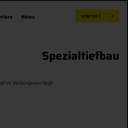
rriere
News
KONTAKT
Spezialtiefbau
ief im Verborgenen liegt.