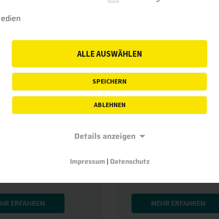
Drilling/Pilling AP
 Praxis werden
Medien
zwände häufig zur
Die iCON-Softwarelö
tabilisierung,
iRP3 Leica Dual GNS
erfestigung oder zur
Drilling/Pilling APP f
ALLE AUSWÄHLEN
anderstellung
Maschinensteuerung
tzt. Die digitale
Bohr- und Rammgerä
SPEICHERN
 für das
erhöht die Sicherheit,
zwandverfahren ist
Flexibilität und die Ef
ABLEHNEN
llerübergreifend
auf Baustellen. Über 
zbar und beinhaltet
komfortable
ozessdatenerfassung
Bedienoberfläche un
Details anzeigen
e
Navigationssystem k
ernübertragung.
der Anwender die Ma
Impressum
|
Datenschutz
präzise…
HR ERFAHREN
MEHR ERFAHREN