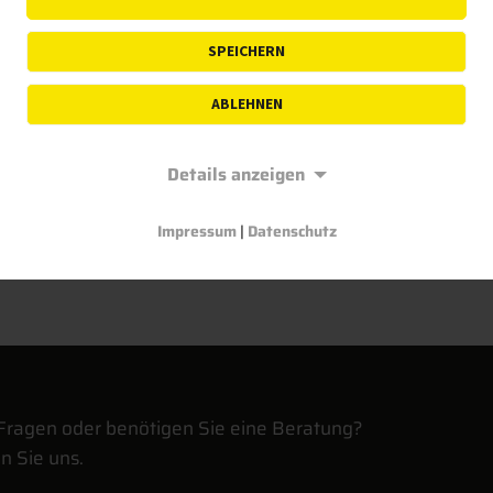
tte Leica
Verwaltung und
ssungswelt
Auswertung von
Vermessungsdaten
SPEICHERN
ABLEHNEN
HR ERFAHREN
MEHR ERFAHREN
Details anzeigen
Impressum
|
Datenschutz
Fragen oder benötigen Sie eine Beratung?
n Sie uns.