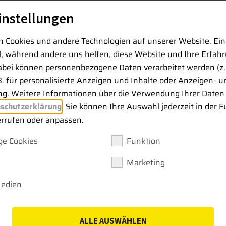
instellungen
n sowie cloudbasierte Projektstrukturen bleiben Informati
fe, reduzierte Fehlerquellen und eine hohe Prozesssicher
 Cookies und andere Technologien auf unserer Website. Ein
ll, während andere uns helfen, diese Website und Ihre Erfah
abei können personenbezogene Daten verarbeitet werden (z. 
B. für personalisierte Anzeigen und Inhalte oder Anzeigen- u
g. Weitere Informationen über die Verwendung Ihrer Daten 
schutzerklärung
. Sie können Ihre Auswahl jederzeit in der F
errufen oder anpassen.
e Cookies
Funktion
Marketing
Captivate Software
Leica Infinity Soft
Medien
ve 2D/3D
Die zentrale Bürosof
tware für die
für die Verarbeitung,
ALLE AUSWÄHLEN