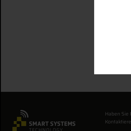
komple
Verme
ME
Haben Sie 
Kontaktiere